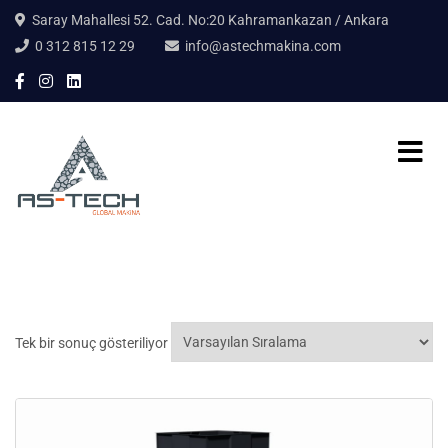
Saray Mahallesi 52. Cad. No:20 Kahramankazan / Ankara
0 312 815 12 29
info@astechmakina.com
Tek bir sonuç gösteriliyor