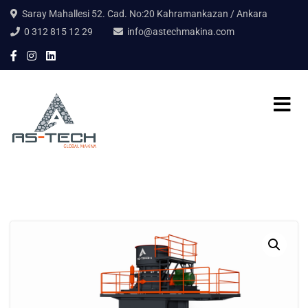
Saray Mahallesi 52. Cad. No:20 Kahramankazan / Ankara
0 312 815 12 29
info@astechmakina.com